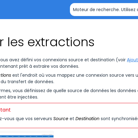
Passer au contenu principal
 les extractions
vous avez défini vos connexions source et destination (voir
Ajou
ntenant prêt à extraire vos données.
ctions
est l'endroit où vous mappez une connexion source vers un
s du transfert de données.
ermes, vous définissez de quelle source de données les données 
nt être injectées.
tant
z-vous que vos serveurs
Source
et
Destination
sont synchronis