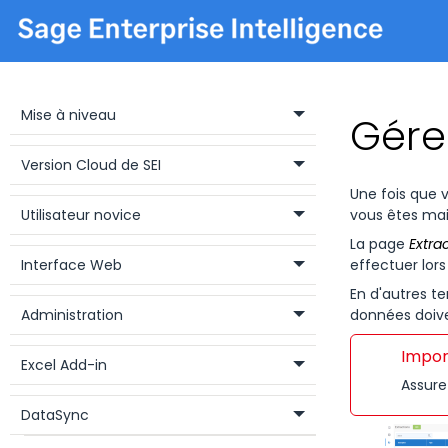
Guide de licence
Installation
Mise à niveau
Gérer
Version Cloud de SEI
Une fois que 
Utilisateur novice
vous êtes mai
La page
Extra
Interface Web
effectuer lor
En d'autres t
Administration
données doive
Impor
Excel Add-in
Assure
DataSync