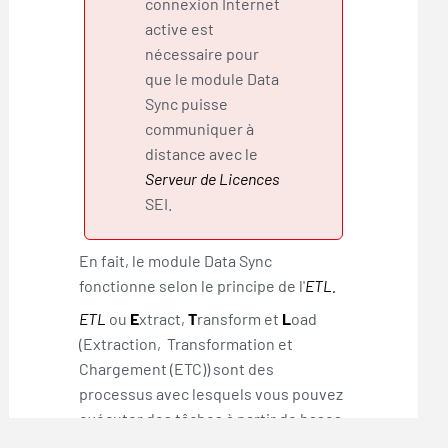
connexion Internet
active est
nécessaire pour
que le module
Data
Sync
puisse
communiquer à
distance avec le
Serveur de Licences
SEI
.
En fait, le module
Data Sync
fonctionne selon le principe de l'
ETL.
ETL
ou
E
xtract,
T
ransform et
L
oad
(Extraction, Transformation et
Chargement (ETC)) sont des
processus avec lesquels vous pouvez
exécuter des tâches à partir de bases
de données. Dans ce cas-ci :