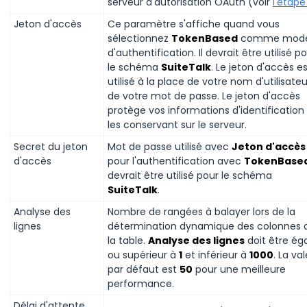
serveur d'autorisation OAuth (voir
l'étape
Jeton d'accès
Ce paramètre s'affiche quand vous
sélectionnez
TokenBased
comme mod
d'authentification. Il devrait être utilisé p
le schéma
SuiteTalk
. Le jeton d'accès e
utilisé à la place de votre nom d'utilisateu
de votre mot de passe. Le jeton d'accès
protège vos informations d'identification
les conservant sur le serveur.
Secret du jeton
Mot de passe utilisé avec
Jeton d'accès
d'accès
pour l'authentification avec
TokenBase
devrait être utilisé pour le schéma
SuiteTalk
.
Analyse des
Nombre de rangées à balayer lors de la
lignes
détermination dynamique des colonnes 
la table.
Analyse des lignes
doit être éga
ou supérieur à
1
et inférieur à
1000
. La va
par défaut est
50
pour une meilleure
performance.
Délai d'attente