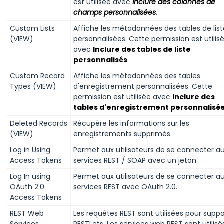
est utilisée avec
Inclure des colonnes de
champs personnalisées
.
Custom Lists
Affiche les métadonnées des tables de list
(VIEW)
personnalisées. Cette permission est utilis
avec
Inclure des tables de liste
personnalisés
.
Custom Record
Affiche les métadonnées des tables
Types (VIEW)
d'enregistrement personnalisées. Cette
permission est utilisée avec
Inclure des
tables d'enregistrement personnalisé
Deleted Records
Récupère les informations sur les
(VIEW)
enregistrements supprimés.
Log in Using
Permet aux utilisateurs de se connecter a
Access Tokens
services REST / SOAP avec un jeton.
Log In using
Permet aux utilisateurs de se connecter a
OAuth 2.0
services REST avec OAuth 2.0.
Access Tokens
REST Web
Les requêtes REST sont utilisées pour suppo
Services
RESTLets. Les services web REST sont utilisé