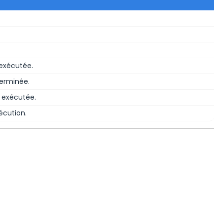
 exécutée.
terminée.
a exécutée.
écution.