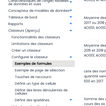
AO002 et AO
Caractéristiques de l'onglet Modèles
de données et vues
Concepteur de modèles de données
Tableaux de bord
Moyenne des
2017 ou 2018 
Rapports
AO001, AO002
Classeurs (Aperçu)
Fonctionnalités des classeurs
Limitations des classeurs
Moyenne des 
Créer un classeur
2015 et 2018 
AO001, AO002
Configurer le classeur
Exemples de formules
Exemple de page de sélection
Liste des no
quantité ven
Touches de raccourci
500 en 2017.
Définir un type de cellule
Définir des listes déroulantes de
cellules
Somme des q
Définir des sparklines
cours des six