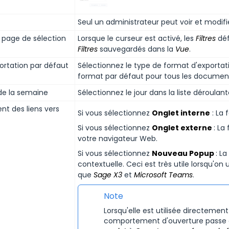
Seul un administrateur peut voir et modifier
 page de sélection
Lorsque le curseur est activé, les
Filtres
déf
Filtres
sauvegardés dans la
Vue
.
ortation par défaut
Sélectionnez le type de format d'exportati
format par défaut pour tous les documen
 de la semaine
Sélectionnez le jour dans la liste déroulant
 des liens vers
Si vous sélectionnez
Onglet interne
: La 
Si vous sélectionnez
Onglet externe
: La
votre navigateur Web.
Si vous sélectionnez
Nouveau Popup
: L
contextuelle. Ceci est très utile lorsqu'on 
que
Sage X3
et
Microsoft Teams
.
Note
Lorsqu'elle est utilisée directeme
comportement d'ouverture pass