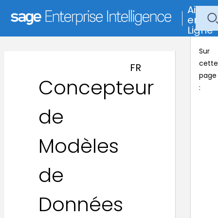
Aide
en
Ligne
Sur
cette
FR
page
Concepteur
:
de
Modèles
de
Données